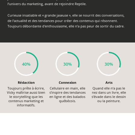
l’univers du marketing, avant de rejoindre Reptile.
Curieuse insatiable et « grande jaseuse », elle se nourrit des conversations,
de l’actualité et des tendances pour créer des contenus qui résonnent.
Toujours débordante d'enthousiasme, elle n’a pas peur de sortir du cadre.
40%
30%
30%
Rédaction
Connexion
Arts
Toujours prête à écrire,
Cellulaire en main, elle
Quand elle n’a pas le
Vicky maîtrise aussi bien
s’inspire des tendances
nez dans un livre, elle
le storytelling que les
en ligne et des balados
s’évade dans le dessin
contenus marketing et
québécois.
ou la peinture.
informatifs.
TOUS NOS HUMAINS